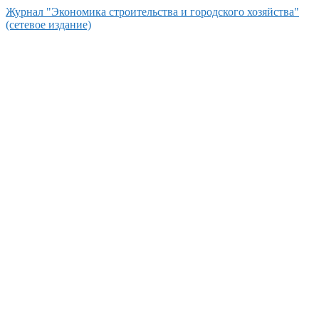
Перейти
Журнал "Экономика строительства и городского хозяйства"
к
(сетевое издание)
контенту