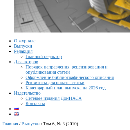
О журнале
Выпуски
Редакция
Главный редактор
Для авторов
Порядок направления, рецензирования и
опубликования статей
Оформление библиографического описания
Реквизиты для оплаты статьи
Календарный план выпуска на 2026 год
Издательство
Сетевые издания ДонНАСА
Контакты
Главная
/
Выпуски
/ Том 6, № 3 (2010)