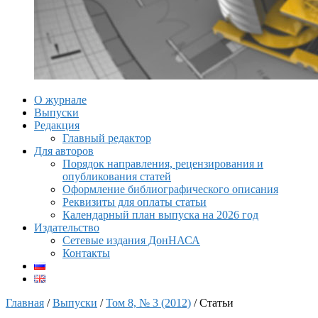
О журнале
Выпуски
Редакция
Главный редактор
Для авторов
Порядок направления, рецензирования и
опубликования статей
Оформление библиографического описания
Реквизиты для оплаты статьи
Календарный план выпуска на 2026 год
Издательство
Сетевые издания ДонНАСА
Контакты
Главная
/
Выпуски
/
Том 8, № 3 (2012)
/ Статьи