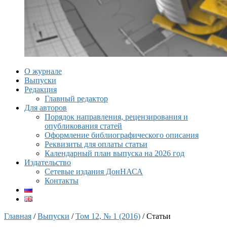
О журнале
Выпуски
Редакция
Главный редактор
Для авторов
Порядок направления, рецензирования и
опубликования статей
Оформление библиографического описания
Реквизиты для оплаты статьи
Календарный план выпуска на 2026 год
Издательство
Сетевые издания ДонНАСА
Контакты
Главная
/
Выпуски
/
Том 12, № 1 (2016)
/ Статьи