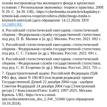
основа воспроизводства жилищного фонда в кризисных
условиях // Региональная экономика: теория и практика. 2009.
N 29. С. 34-39. URL: https://cyberleninka.ru/article/n/kapitalnyy-
remont-kak-osnova-vosproizvodstva-zhilischnogo-fonda-v-
krizisnyh-usloviyah (дата обращения: 14.12.2024). DOI
10.24891/RE
.
4. Российский статистический ежегодник: статистический
сборник / Федеральная служба государственной статистики;
под ред. П. В. Малков и [и др.]. Москва: Росстат, 2021. 692 с.
5. Российский статистический ежегодник: статистический
сборник / Федеральная служба государственной статистики;
под ред. С. С. Галкин [и др.]. Москва: Росстат. 2022. 691 с.
6. Российский статистический ежегодник: статистический
сборник / Федеральная служба государственной статистики;
под ред. С. Н. Егоренко [и др.]. Москва: Росстат, 2023. 701 с.
7. Градостроительный кодекс Российской Федерации (ГрК
РФ): фед. закон N 190-ФЗ (последняя редакция): принят
Государственной Думой 22 декабря 2004 года : одобрен
Советом Федераций 24 декабря 2004 года [Электронный
ресурс] // КонсультантПлюс: [сайт]. 1997-2025. Москва:
Кремль. URL: https://www.consul-
tant.ru/document/cons_doc_LAW_51040/ (дата обращения:
10.10.2024).