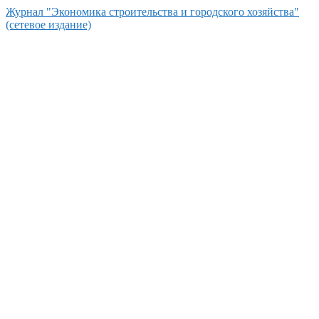
Перейти
Журнал "Экономика строительства и городского хозяйства"
к
(сетевое издание)
контенту